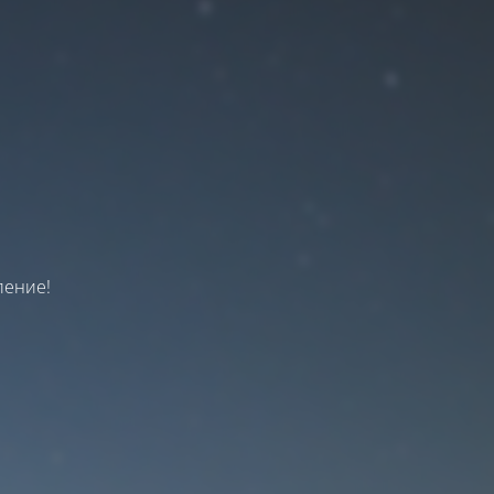
я
пение!