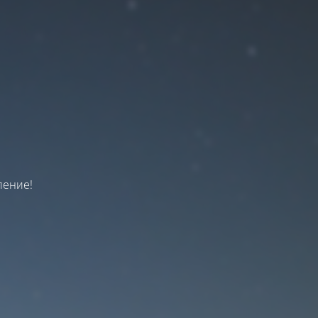
я
пение!